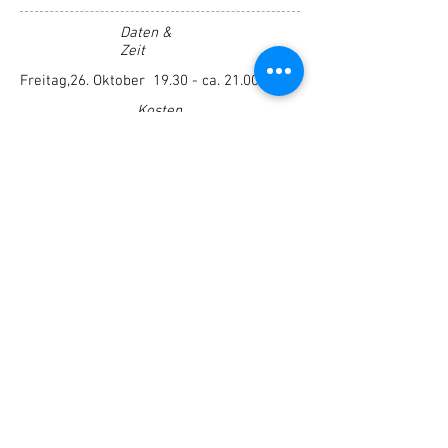
Daten &
Zeit
Freitag,26. Oktober 19.30 - ca. 21.00 Uhr
Kosten
freier Eintritt
Or
t
Zollikerstr. 234, 8008 Zürich
nähe Bahnhof Tiefenbrunnen
anmelden
Neuigkeiten abonnieren
Jetzt abonnieren