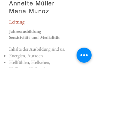
Annette Müller
Maria Munoz
Leitung
Jahresausbildung
Sensitivität und Medialität
Inhalte der Ausbildung sind ua.
Energien, Auraden
Hellfühlen, Hellsehen,
Hellhören,
Hellriechen
Symbole, Ehtik und Verantwortuing
Geistiges Team
Healing
Diese uns vieles mehr sind die Themen
der Ausbildung.
mehr Infos