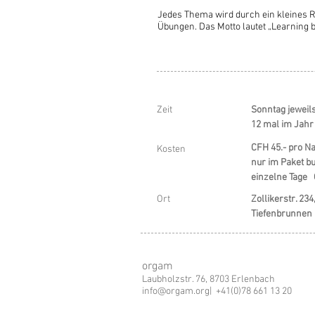
Jedes Thema wird durch ein kleines R
Übungen. Das Motto lautet „Learning b
Zeit
Sonntag jeweils
12 mal im Jahr
CFH 45.- pro N
Kosten
nur im Paket b
einzelne Tage 
Ort
Zollikerstr. 234
Tiefenbrunnen
orgam
Laubholzstr. 76, 8703 Erlenbach
info@orgam.org
| +41(0)78 661 13 20