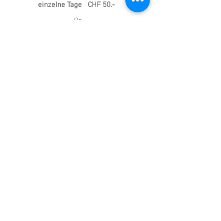
einzelne Tage CHF 50.-
Or
t
Zollikerstr. 234, 8008 Zürich , Nähe
Haltestelle Tiefenbrunnen
anmelden
Neuigkeiten abonnieren
Jetzt abonnieren
orgam
Laubholzstr. 76, 8703 Erlenbach
info@orgam.org
|
+41(0)78 661 13 20