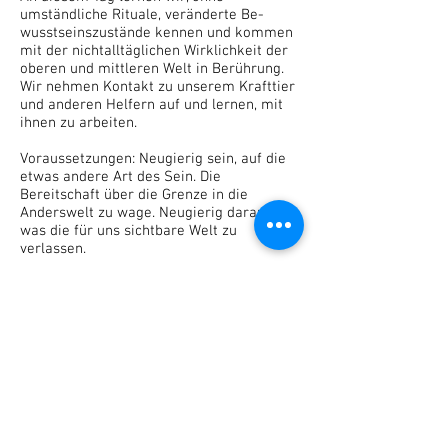
umständliche Rituale, veränderte Be­
wusstseinszustände kennen und kommen
mit der nichtalltäglichen Wirklich­keit der
oberen und mittleren Welt in Berührung.
Wir neh­men Kontakt zu unse­rem Krafttier
und anderen Helfern auf und lernen, mit
ihnen zu arbeiten.
Voraussetzungen: Neugierig sein, auf die
etwas andere Art des Sein. Die
Bereitschaft über die Grenze in die
Anderswelt zu wage. Neugierig darauf,
was die für uns sichtbare Welt zu
verlassen.
Date
Kosten
10.00 Uhr - c17.00 Uhr
n
Mitglieder BPV, Dein Medium CHF 160.- /
Nichtmitglieder CHF 180.-
Or
t
Zollikerstr. 234, 8008 Zürich