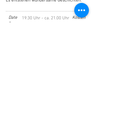
Es entstehen wundersame Geschichten.
Date
Kosten
19.30 Uhr - ca. 21.00 Uhr
n
CHF 30.- inkl. einem signierten Buch
Or
t
Zollikerstr. 234, 8008 Zürich
anmelden
Neuigkeiten abonnieren
Jetzt abonnieren
orgam
Laubholzstr. 76, 8703 Erlenbach