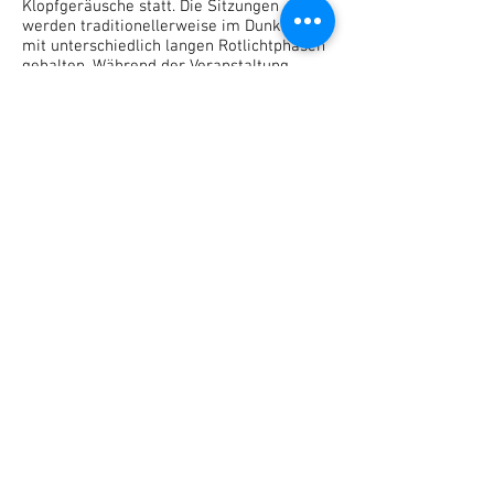
Klopfgeräusche statt. Die Sitzungen
werden traditionellerweise im Dunkeln
mit unterschiedlich langen Rotlichtphasen
gehalten. Während der Veranstaltung
erhalten die Teilnehmer einen
umfassenden Einblick in die Techniken, die
Historie und die Theorien zu dem
geheimnisvollen Geschehen im
Experimentellen Spiritismus.
Date
Kosten
18.00 Uhr - ca. 21.30 Uhr
n
Mitglieder Dein Medium, BPV, SPG je
Abend CHF 160.- / Nichtmitglieder CHF
180.-
Or
Zollikerstr. 234, 8008 Zürich
t
anmelden
Neuigkeiten abonnieren