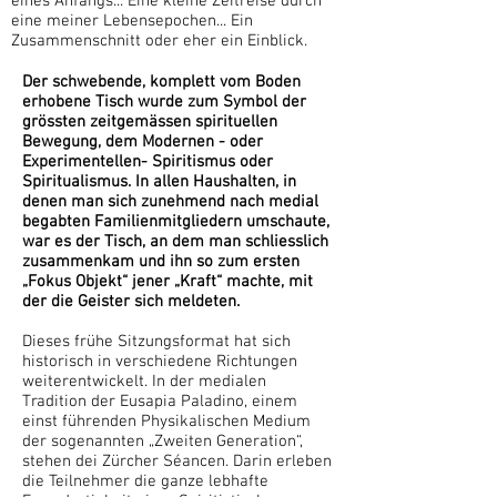
eines Anfangs... Eine kleine Zeitreise durch
eine meiner Lebensepochen... Ein
Zusammenschnitt oder eher ein Einblick.
Der schwebende, komplett vom Boden
erhobene Tisch wurde zum Symbol der
grössten zeitgemässen spirituellen
Bewegung, dem Modernen - oder
Experimentellen- Spiritismus oder
Spiritualismus. In allen Haushalten, in
denen man sich zunehmend nach medial
begabten Familienmitgliedern umschaute,
war es der Tisch, an dem man schliesslich
zusammenkam und ihn so zum ersten
„Fokus Objekt“ jener „Kraft“ machte, mit
der die Geister sich meldeten.
Dieses frühe Sitzungsformat hat sich
historisch in verschiedene Richtungen
weiterentwickelt. In der medialen
Tradition der Eusapia Paladino, einem
einst führenden Physikalischen Medium
der sogenannten „Zweiten Generation“,
stehen dei Zürcher Séancen. Darin erleben
die Teilnehmer die ganze lebhafte