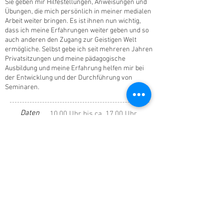
Sie geben mir Hilfestellungen, Anweisungen und
Übungen, die mich persönlich in meiner medialen
Arbeit weiter bringen. Es ist ihnen nun wichtig,
dass ich meine Erfahrungen weiter geben und so
auch anderen den Zugang zur Geistigen Welt
ermögliche. Selbst gebe ich seit mehreren Jahren
Privatsitzungen und meine pädagogische
Ausbildung und meine Erfahrung helfen mir bei
der Entwicklung und der Durchführung von
Seminaren.
Daten
10.00 Uhr bis ca. 17.00 Uhr
Kosten
Mitglieder Dein Medium, BPV, St. Gallen
CHF 160.- / Nichtmitglieder CHF180.-
Or
t
Gemeindestr. 19, 8032 Zürich , nähe
Haltestelle Kunsthaus
anmelden