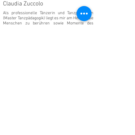
Claudia Zuccolo
Als professionelle Tänzerin und Tanzpädagogin
(Master Tanzpädagogik) liegt es mir am Herzen, die
Menschen zu berühren sowie Momente des
Glücks weiter zu geben. Durch meine Tiefen-
trance und deren Entwicklung bin ich persönlich
in sehr engem Kontakt mit meinem Team in der
Geistigen Welt.
Sie geben mir Hilfestellungen, Anweisungen und
Übungen, die mich persönlich in meiner medialen
Arbeit weiter bringen. Es ist ihnen nun wichtig,
dass ich meine Erfahrungen weiter geben und so
auch anderen den Zugang zur Geistigen Welt
ermögliche. Selbst gebe ich seit mehreren Jahren
Privatsitzungen und meine pädagogische
Ausbildung und meine Erfahrung helfen mir bei
der Entwicklung und der Durchführung von
Seminaren.
anmelden