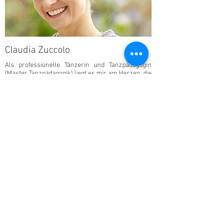
Claudia Zuccolo
Als professionelle Tänzerin und Tanzpädagogin
(Master Tanzpädagogik) liegt es mir am Herzen, die
Menschen zu berühren sowie Momente des
Glücks weiter zu geben. Durch meine Tiefen-
trance und deren Entwicklung bin ich persönlich
in sehr engem Kontakt mit meinem Team in der
Geistigen Welt.
Sie geben mir Hilfestellungen, Anweisungen und
Übungen, die mich persönlich in meiner medialen
Arbeit weiter bringen. Es ist ihnen nun wichtig,
dass ich meine Erfahrungen weiter geben und so
auch anderen den Zugang zur Geistigen Welt
ermögliche. Selbst gebe ich seit mehreren Jahren
Privatsitzungen und meine pädagogische
Ausbildung und meine Erfahrung helfen mir bei
der Entwicklung und der Durchführung von
Seminaren.