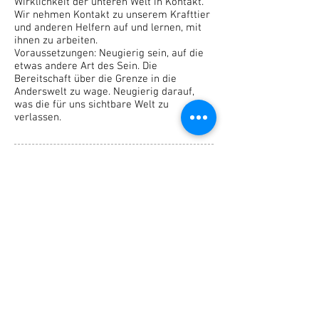
Wirklichkeit der unteren Welt in Kontakt.
Wir nehmen Kontakt zu unserem Krafttier
und anderen Helfern auf und lernen, mit
ihnen zu arbeiten.
Voraussetzungen: Neugierig sein, auf die
etwas andere Art des Sein. Die
Bereitschaft über die Grenze in die
Anderswelt zu wage. Neugierig darauf,
was die für uns sichtbare Welt zu
verlassen.
Date
Kosten
10.00 Uhr - c17.00 Uhr
n
Mitglieder SPG, BPV, Dein Medium CHF
160.- / Nichtmitglieder CHF 180.-
Or
t
Zollikerstr. 234, 8008 Zürich
anmelden